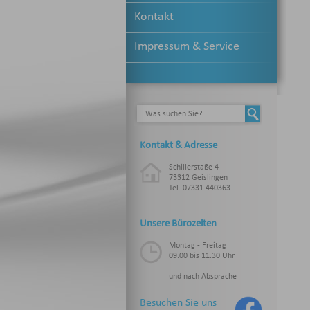
Kontakt
Impressum & Service
Kontakt & Adresse
Schillerstaße 4
73312 Geislingen
Tel. 07331 440363
Unsere Bürozeiten
Montag - Freitag
09.00 bis 11.30 Uhr
und nach Absprache
Besuchen Sie uns