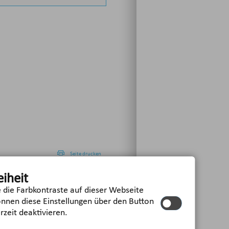
Seite drucken
eiheit
e die Farbkontraste auf dieser Webseite
önnen diese Einstellungen über den Button
utzerklärung
Schriftgröße:
rzeit deaktivieren.