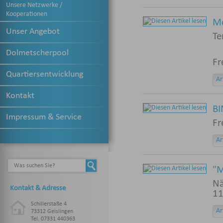
Unsere Netzwerke /
Kooperationen
Mo
Unser Angebot
Te
Dolmetscherpool
Fr
Quartiersentwicklung
Ar
Kontakt
BI
Impressum & Service
Fr
Ar
"M
Nä
Kontakt & Adresse
11
Schillerstaße 4
Ar
73312 Geislingen
Tel. 07331 440363